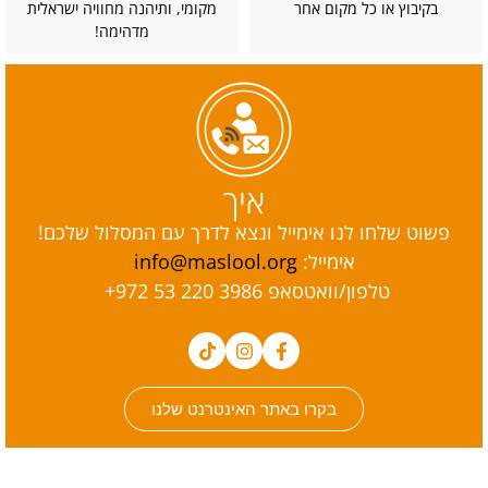
בקיבוץ או כל מקום אחר
מקומי, ותיהנה מחוויה ישראלית
מדהימה!
איך
פשוט שלחו לנו אימייל ונצא לדרך עם המסלול שלכם!
אימייל:
info@maslool.org
טלפון/וואטסאפ ‎+972 53 220 3986
בקרו באתר האינטרנט שלנו